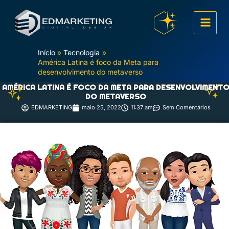
Ir
para
o
conteúdo
Início
Tecnologia
América Latina é foco da Meta para
desenvolvimento do metaverso
AMÉRICA LATINA É FOCO DA META PARA DESENVOLVIMENT
DO METAVERSO
EDMARKETING
maio 25, 2022
11:37 am
Sem Comentários