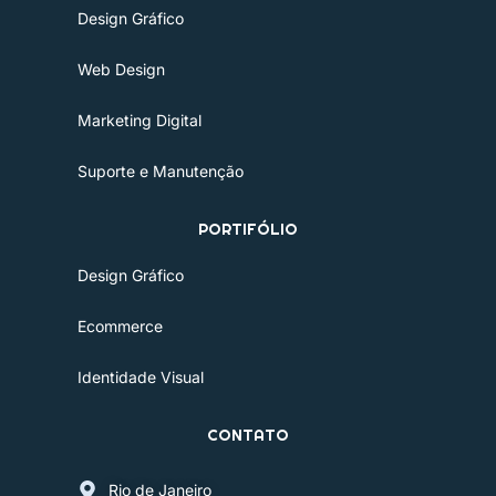
b
a
e
i
e
u
Design Gráfico
o
g
d
t
r
b
Web Design
o
r
i
t
e
e
k
a
n
e
s
Marketing Digital
-
m
r
t
Suporte e Manutenção
f
PORTIFÓLIO
Design Gráfico
Ecommerce
Identidade Visual
CONTATO
Rio de Janeiro