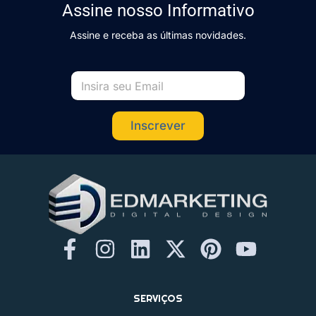
Assine nosso Informativo
Assine e receba as últimas novidades.
Inscrever
F
I
L
X
P
Y
a
n
i
-
i
o
c
s
n
t
n
u
SERVIÇOS
e
t
k
w
t
t