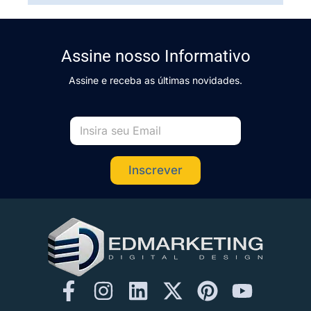
Assine nosso Informativo
Assine e receba as últimas novidades.
Inscrever
F
I
L
X
P
Y
a
n
i
-
i
o