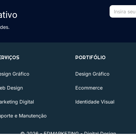
ativo
ades.
ERVIÇOS
PORTIFÓLIO
esign Gráfico
Design Gráfico
eb Design
Ecommerce
rketing Digital
Identidade Visual
uporte e Manutenção
© 2026 - EDMARKETING - Digital Design