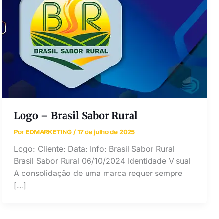
Logo – Brasil Sabor Rural
Por
EDMARKETING
/
17 de julho de 2025
Logo: Cliente: Data: Info: Brasil Sabor Rural
Brasil Sabor Rural 06/10/2024 Identidade Visual
A consolidação de uma marca requer sempre
[…]