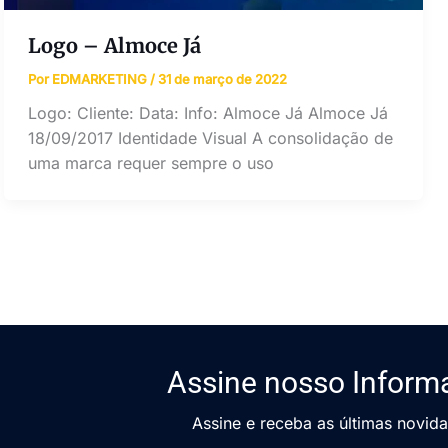
Logo – Almoce Já
Por
EDMARKETING
/
31 de março de 2022
Logo: Cliente: Data: Info: Almoce Já Almoce Já
18/09/2017 Identidade Visual A consolidação de
uma marca requer sempre o uso
Assine nosso Inform
Assine e receba as últimas novid