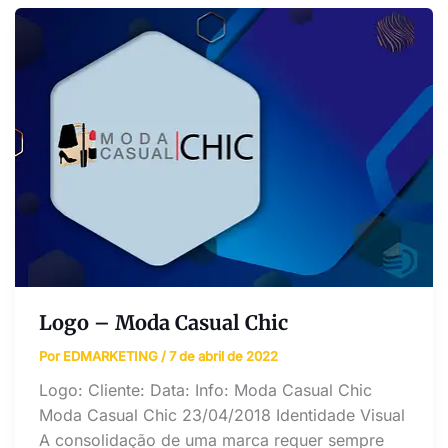
Logo – Moda Casual Chic
Por
EDMARKETING
/
7 de abril de 2022
Logo: Cliente: Data: Info: Moda Casual Chic
Moda Casual Chic 23/04/2018 Identidade Visual
A consolidação de uma marca requer sempre