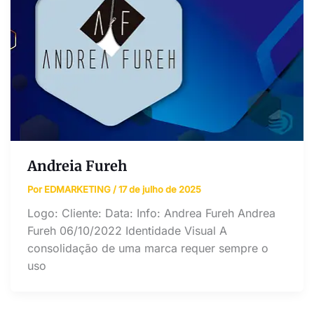
Andreia Fureh
Por
EDMARKETING
/
17 de julho de 2025
Logo: Cliente: Data: Info: Andrea Fureh Andrea
Fureh 06/10/2022 Identidade Visual A
consolidação de uma marca requer sempre o
uso