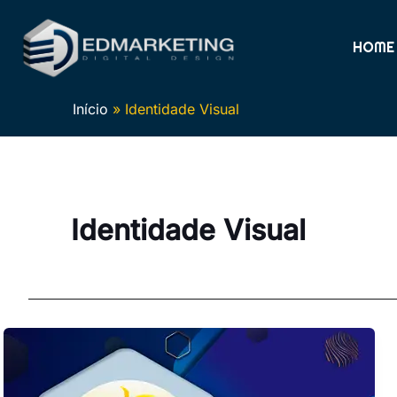
Ir
para
HOME
o
conteúdo
Início
Identidade Visual
Identidade Visual