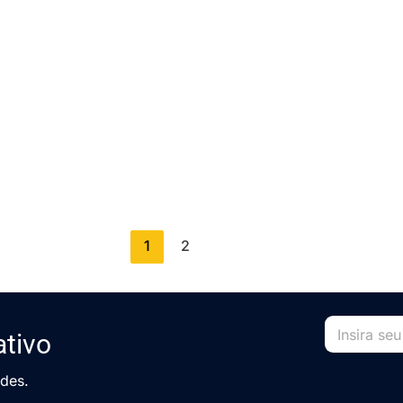
1
2
ativo
ades.