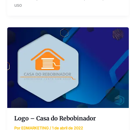
uso
Logo – Casa do Rebobinador
Por
EDMARKETING
/
1 de abril de 2022