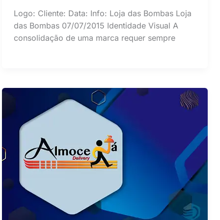
Logo: Cliente: Data: Info: Loja das Bombas Loja
das Bombas 07/07/2015 Identidade Visual A
consolidação de uma marca requer sempre