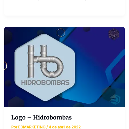
Logo – Hidrobombas
Por
EDMARKETING
/
4 de abril de 2022