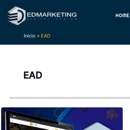
Ir
para
HOME
o
conteúdo
Início
EAD
EAD