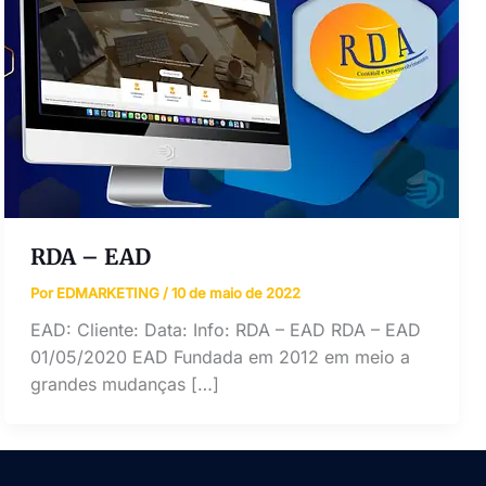
RDA – EAD
Por
EDMARKETING
/
10 de maio de 2022
EAD: Cliente: Data: Info: RDA – EAD RDA – EAD
01/05/2020 EAD Fundada em 2012 em meio a
grandes mudanças […]