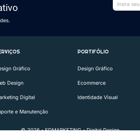
ativo
ades.
ERVIÇOS
PORTIFÓLIO
esign Gráfico
Design Gráfico
eb Design
Ecommerce
rketing Digital
Identidade Visual
uporte e Manutenção
© 2026 - EDMARKETING - Digital Design