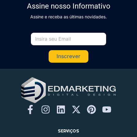
Assine nosso Informativo
Assine e receba as últimas novidades.
Inscrever
F
I
L
X
P
Y
a
n
i
-
i
o
c
s
n
t
n
u
SERVIÇOS
e
t
k
w
t
t