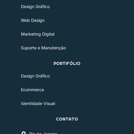
b
a
e
i
e
u
Design Gráfico
o
g
d
t
r
b
Web Design
o
r
i
t
e
e
k
a
n
e
s
Marketing Digital
-
m
r
t
Suporte e Manutenção
f
PORTIFÓLIO
Design Gráfico
Ecommerce
Identidade Visual
CONTATO
Rio de Janeiro