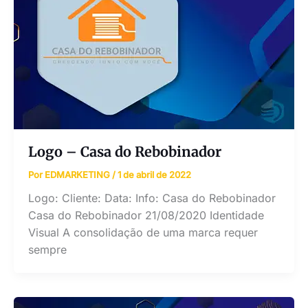
Logo – Casa do Rebobinador
Por
EDMARKETING
/
1 de abril de 2022
Logo: Cliente: Data: Info: Casa do Rebobinador
Casa do Rebobinador 21/08/2020 Identidade
Visual A consolidação de uma marca requer
sempre