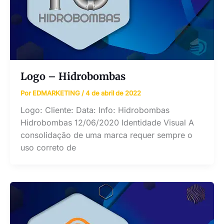
Logo – Hidrobombas
Por
EDMARKETING
/
4 de abril de 2022
Logo: Cliente: Data: Info: Hidrobombas
Hidrobombas 12/06/2020 Identidade Visual A
consolidação de uma marca requer sempre o
uso correto de