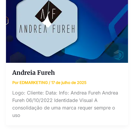
Andreia Fureh
Por
EDMARKETING
/
17 de julho de 2025
Logo: Cliente: Data: Info: Andrea Fureh Andrea
Fureh 06/10/2022 Identidade Visual A
consolidação de uma marca requer sempre o
uso