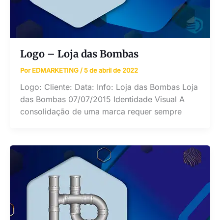
Logo – Loja das Bombas
Por
EDMARKETING
/
5 de abril de 2022
Logo: Cliente: Data: Info: Loja das Bombas Loja
das Bombas 07/07/2015 Identidade Visual A
consolidação de uma marca requer sempre