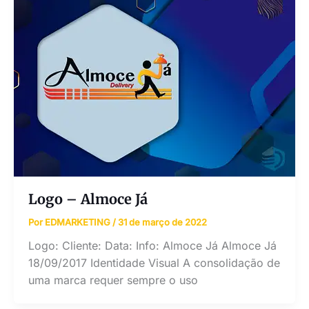
Logo – Almoce Já
Por
EDMARKETING
/
31 de março de 2022
Logo: Cliente: Data: Info: Almoce Já Almoce Já
18/09/2017 Identidade Visual A consolidação de
uma marca requer sempre o uso