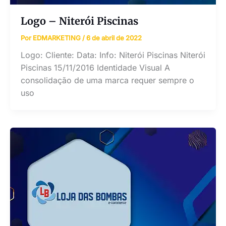
Logo – Niterói Piscinas
Por
EDMARKETING
/
6 de abril de 2022
Logo: Cliente: Data: Info: Niterói Piscinas Niterói
Piscinas 15/11/2016 Identidade Visual A
consolidação de uma marca requer sempre o
uso